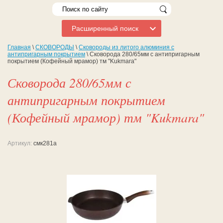
Расширенный поиск
Главная
\
СКОВОРОДЫ
\
Сковороды из литого алюминия с
антипригарным покрытием
\ Сковорода 280/65мм с антипригарным
покрытием (Кофейный мрамор) тм "Kukmara"
Сковорода 280/65мм с
антипригарным покрытием
(Кофейный мрамор) тм "Kukmara"
Артикул:
смк281а