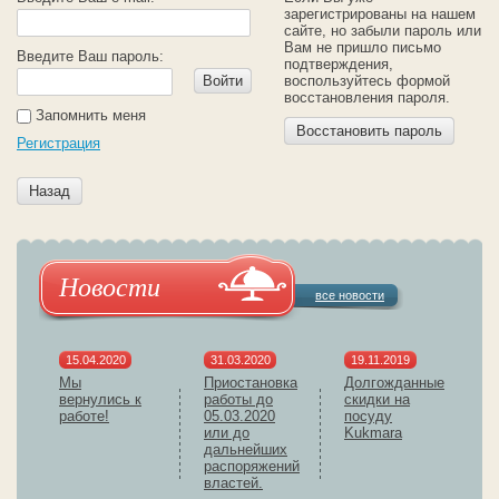
зарегистрированы на нашем
сайте, но забыли пароль или
Вам не пришло письмо
Введите Ваш пароль:
подтверждения,
Войти
воспользуйтесь формой
восстановления пароля.
Запомнить меня
Восстановить пароль
Регистрация
Назад
Новости
все новости
15.04.2020
31.03.2020
19.11.2019
Мы
Приостановка
Долгожданные
вернулись к
работы до
скидки на
работе!
05.03.2020
посуду
или до
Kukmara
дальнейших
распоряжений
властей.