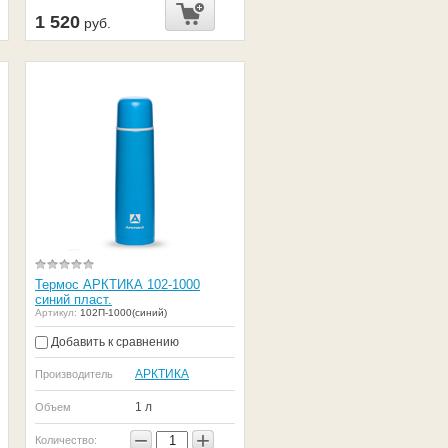
1 520
руб.
Термос АРКТИКА 102-1000
синий пласт.
Артикул:
102П-1000(синий)
Добавить к сравнению
АРКТИКА
Производитель
1 л
Объем
−
+
Количество: