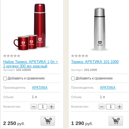
Набор Термос АРКТИКА 1,0л +
Термос АРКТИКА 101-1000
2 кружки 300 мл красный
Артикул:
102-1000S
Артикул:
101-1000
Добавить к сравнению
Добавить к сравнению
АРКТИКА
АРКТИКА
Производитель
Производитель
1 л
1 л
Объем
Объем
−
+
−
+
Количество:
Количество:
2 250
1 290
руб.
руб.