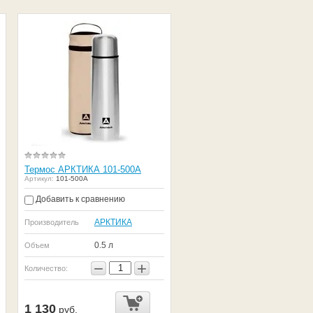
Термос АРКТИКА 101-500А
Артикул:
101-500А
Добавить к сравнению
АРКТИКА
Производитель
0.5 л
Объем
−
+
Количество:
1 130
руб.