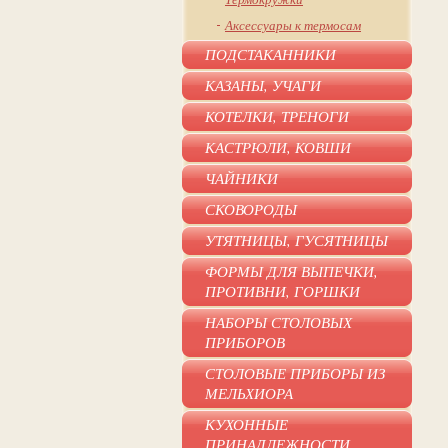
Аксессуары к термосам
ПОДСТАКАННИКИ
КАЗАНЫ, УЧАГИ
КОТЕЛКИ, ТРЕНОГИ
КАСТРЮЛИ, КОВШИ
ЧАЙНИКИ
СКОВОРОДЫ
УТЯТНИЦЫ, ГУСЯТНИЦЫ
ФОРМЫ ДЛЯ ВЫПЕЧКИ,
ПРОТИВНИ, ГОРШКИ
НАБОРЫ СТОЛОВЫХ
ПРИБОРОВ
СТОЛОВЫЕ ПРИБОРЫ ИЗ
МЕЛЬХИОРА
Купить
КУХОННЫЕ
ПРИНАДЛЕЖНОСТИ