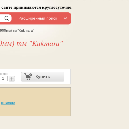
а сайте принимаются круглосуточно.
Расширенный поиск
=900мм) тм "Kukmara"
00мм) тм "Kukmara"
ество:
Купить
+
Kukmara