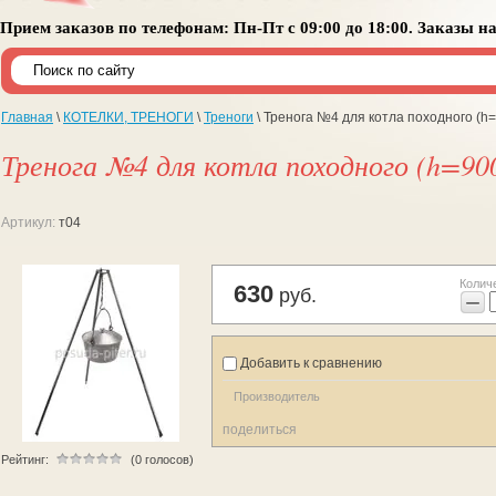
Прием заказов по телефонам: Пн-Пт с 09:00 до 18:00. Заказы н
Главная
\
КОТЕЛКИ, ТРЕНОГИ
\
Треноги
\ Тренога №4 для котла походного (h
Тренога №4 для котла походного (h=9
Артикул:
т04
Колич
630
руб.
−
Добавить к сравнению
Производитель
поделиться
Рейтинг:
(0 голосов)