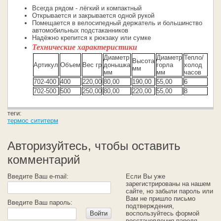
Всегда рядом - лёгкий и компактный
Открывается и закрывается одной рукой
Помещается в велосипедный держатель и большинство
автомобильных подстаканников
Надёжно крепится к рюкзаку или сумке
Технические характеристики
Диаметр
Диаметр
Тепло/
Высота
Артикул
Объем
Вес гр
донышка
горла
холод
мм
мм
мм
часов
702-400
400
220,00
80,00
190,00
55,00
6
702-500
500
250,00
80,00
220,00
55,00
8
теги:
термос сититерм
Авторизуйтесь, чтобы оставить
комментарий
Введите Ваш e-mail:
Если Вы уже
зарегистрированы на нашем
сайте, но забыли пароль или
Вам не пришло письмо
Введите Ваш пароль:
подтверждения,
Войти
воспользуйтесь формой
восстановления пароля.