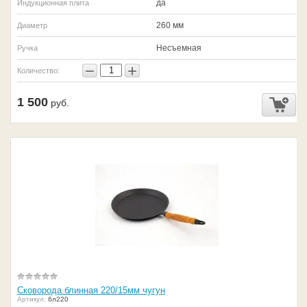
да
Индукционная плита
260 мм
Диаметр
Несъемная
Ручка
−
+
Количество:
1 500
руб.
Сковорода блинная 220/15мм чугун
Артикул:
бл220