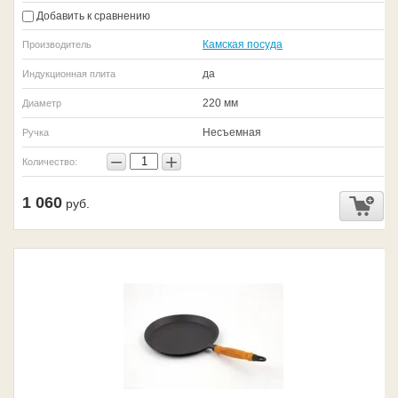
Добавить к сравнению
Камская посуда
Производитель
да
Индукционная плита
220 мм
Диаметр
Несъемная
Ручка
−
+
Количество:
1 060
руб.