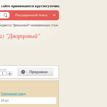
а сайте принимаются круглосуточно.
Расширенный поиск
предмета) "Дворцовый" нержавеющая сталь
а) "Дворцовый"
ество:
Предзаказ
+
Павловский завод
24 шт.