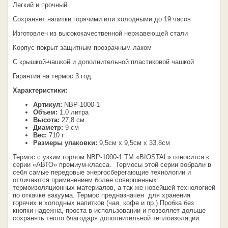
Легкий и прочный
Сохраняет напитки горячими или холодными до 19 часов
Изготовлен из высококачественной нержавеющей стали
Корпус покрыт защитным прозрачным лаком
С крышкой-чашкой и дополнительной пластиковой чашкой
Гарантия на термос 3 год.
Характеристики:
Артикул:
NBP-1000-1
Объем:
1,0 литра
Высота:
27,8 см
Диаметр:
9 см
Вес:
710 г
Размеры упаковки:
9,5см х 9,5см х 33,8см
Термос с узким горлом NВP-1000-1 ТМ «BIOSTAL» относится к
серии «АВТО» премиум-класса. Термосы этой серии вобрали в
себя самые передовые энергосберегающие технологии и
отличаются применением более совершенных
термоизоляционных материалов, а так же новейшей технологией
по откачке вакуума. Термос предназначен для хранения
горячих и холодных напитков (чая, кофе и пр.) Пробка без
кнопки надежна, проста в использовании и позволяет дольше
сохранять тепло благодаря дополнительной теплоизоляции.