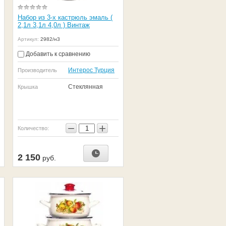
Набор из 3-х кастрюль эмаль (
2,1л 3,1л 4,0л ) Винтаж
Артикул:
2982/н3
Добавить к сравнению
Интерос Турция
Производитель
Стеклянная
Крышка
−
+
Количество:
2 150
руб.