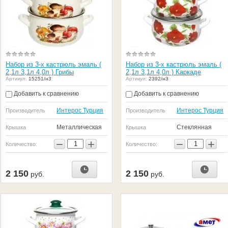
Набор из 3-х кастрюль эмаль (
Набор из 3-х кастрюль эмаль (
2,1л 3,1л 4,0л ) Грибы
2,1л 3,1л 4,0л ) Каркаде
Артикул:
15251/н3
Артикул:
2392/н3
Добавить к сравнению
Добавить к сравнению
Интерос Турция
Интерос Турция
Производитель
Производитель
Металлическая
Стеклянная
Крышка
Крышка
−
+
−
+
Количество:
Количество:
2 150
2 150
руб.
руб.