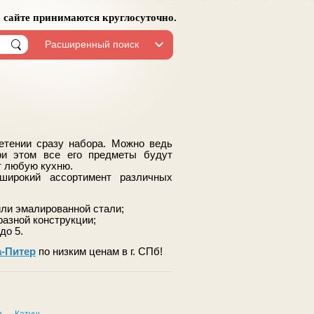
а сайте принимаются круглосуточно.
Расширенный поиск
етении сразу набора. Можно ведь
ри этом все его предметы будут
т любую кухню.
широкий ассортимент различных
или эмалированной стали;
разной конструкции;
 до 5.
а-Питер
по низким ценам в г. СПб!