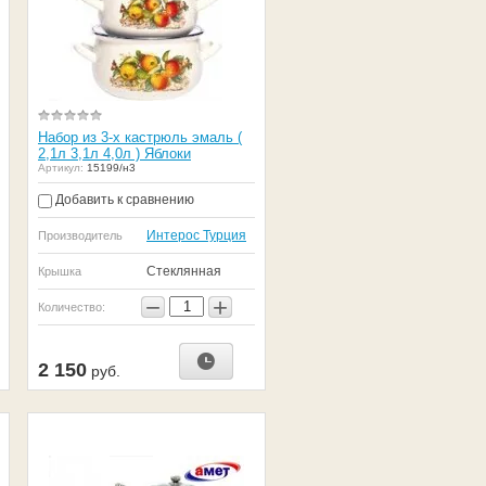
Набор из 3-х кастрюль эмаль (
2,1л 3,1л 4,0л ) Яблоки
Артикул:
15199/н3
Добавить к сравнению
Интерос Турция
Производитель
Стеклянная
Крышка
−
+
Количество:
2 150
руб.