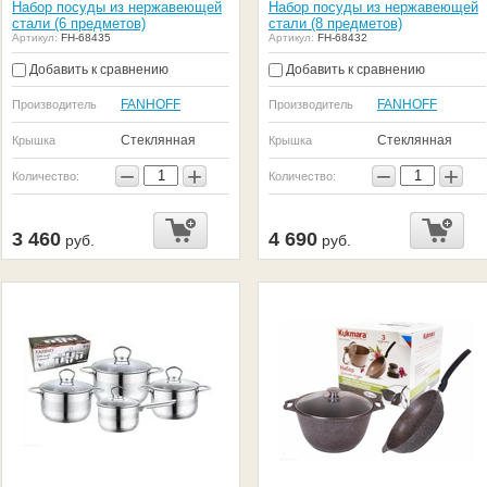
Набор посуды из нержавеющей
Набор посуды из нержавеющей
стали (6 предметов)
стали (8 предметов)
Артикул:
FH-68435
Артикул:
FH-68432
Добавить к сравнению
Добавить к сравнению
FANHOFF
FANHOFF
Производитель
Производитель
Стеклянная
Стеклянная
Крышка
Крышка
−
+
−
+
Количество:
Количество:
3 460
4 690
руб.
руб.