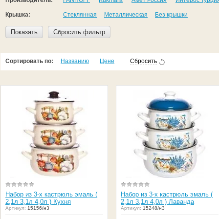
Производитель:
FANHOFF
Kukmara
Амет Россия
Интерос Турци
Крышка:
Стеклянная
Металлическая
Без крышки
Показать
Сбросить фильтр
Сортировать по:
Названию
Цене
Сбросить
Набор из 3-х кастрюль эмаль (
Набор из 3-х кастрюль эмаль (
2,1л 3,1л 4,0л ) Кухня
2,1л 3,1л 4,0л ) Лаванда
Артикул:
15156/н3
Артикул:
15248/н3