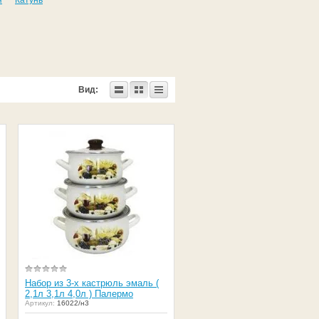
я
Катунь
Вид:
Набор из 3-х кастрюль эмаль (
2,1л 3,1л 4,0л ) Палермо
Артикул:
16022/н3