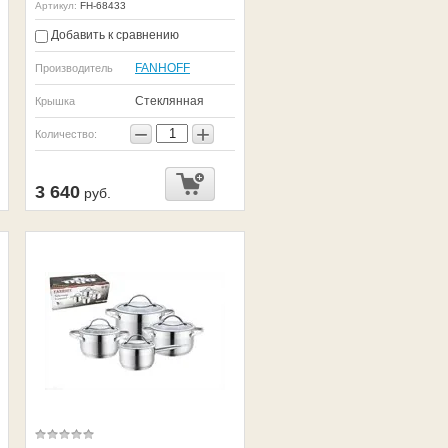
Артикул:
FH-68433
Добавить к сравнению
FANHOFF
Производитель
Стеклянная
Крышка
−
+
Количество:
3 640
руб.