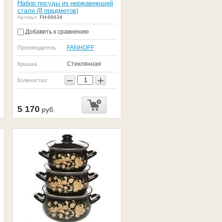
Набор посуды из нержавеющей
стали (8 предметов)
Артикул:
FH-68434
Добавить к сравнению
FANHOFF
Производитель
Стеклянная
Крышка
−
+
Количество:
5 170
руб.