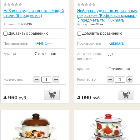
Набор посуды из нержавеющей
Набор посуды с антипригарным
стали (8 предметов)
покрытием (Кофейный мрамор)
3 предмета тм "Kukmara"
Артикул:
FH-68436
Артикул:
нкп08мк
Добавить к сравнению
Добавить к сравнению
FANHOFF
Kukmara
Производитель
Производитель
Стеклянная
да
Крышка
Антипригарное
покрытие
Стеклянная
Крышка
−
+
−
+
Количество:
Количество:
4 960
4 090
руб.
руб.