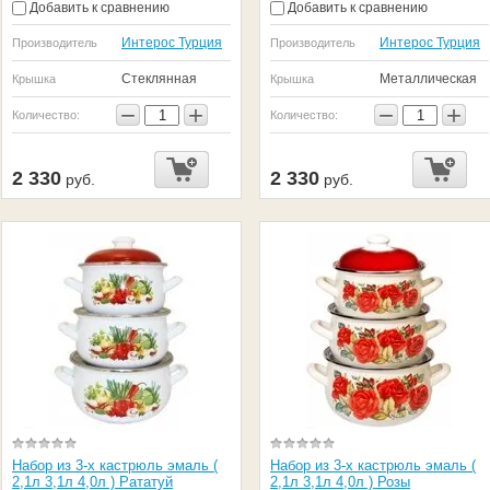
Добавить к сравнению
Добавить к сравнению
Интерос Турция
Интерос Турция
Производитель
Производитель
Стеклянная
Металлическая
Крышка
Крышка
−
+
−
+
Количество:
Количество:
2 330
2 330
руб.
руб.
Набор из 3-х кастрюль эмаль (
Набор из 3-х кастрюль эмаль (
2,1л 3,1л 4,0л ) Рататуй
2,1л 3,1л 4,0л ) Розы